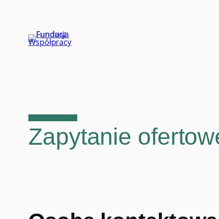
Przejdź
do
treści
Zapytanie ofert