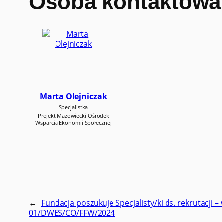
Osoba kontaktowa
Marta Olejniczak
Specjalistka
Projekt Mazowiecki Ośrodek
Wsparcia Ekonomii Społecznej
←
Fundacja poszukuje Specjalisty/ki ds. rekrutacji
01/DWES/CO/FFW/2024