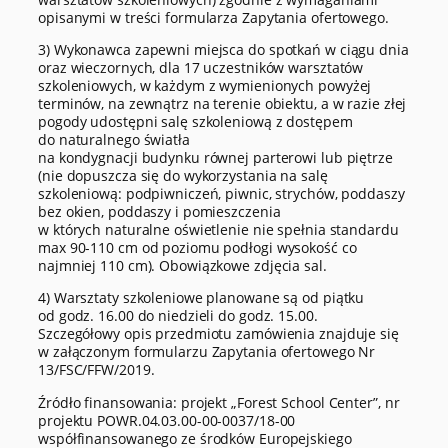
opisanymi w treści formularza Zapytania ofertowego.
3) Wykonawca zapewni miejsca do spotkań w ciągu dnia
oraz wieczornych, dla 17 uczestników warsztatów
szkoleniowych, w każdym z wymienionych powyżej
terminów, na zewnątrz na terenie obiektu, a w razie złej
pogody udostępni salę szkoleniową z dostępem
do naturalnego światła
na kondygnacji budynku równej parterowi lub piętrze
(nie dopuszcza się do wykorzystania na salę
szkoleniową: podpiwniczeń, piwnic, strychów, poddaszy
bez okien, poddaszy i pomieszczenia
w których naturalne oświetlenie nie spełnia standardu
max 90-110 cm od poziomu podłogi wysokość co
najmniej 110 cm). Obowiązkowe zdjęcia sal.
4) Warsztaty szkoleniowe planowane są od piątku
od godz. 16.00 do niedzieli do godz. 15.00.
Szczegółowy opis przedmiotu zamówienia znajduje się
w załączonym formularzu Zapytania ofertowego Nr
13/FSC/FFW/2019.
Źródło finansowania: projekt „Forest School Center”, nr
projektu POWR.04.03.00-00-0037/18-00
współfinansowanego ze środków Europejskiego