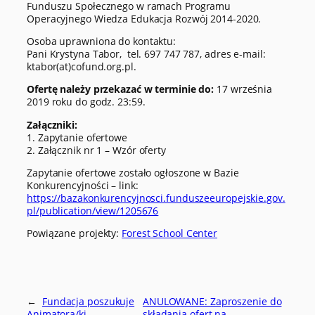
Funduszu Społecznego w ramach Programu
Operacyjnego Wiedza Edukacja Rozwój 2014-2020.
Osoba uprawniona do kontaktu:
Pani Krystyna Tabor, tel. 697 747 787, adres e-mail:
ktabor(at)cofund.org.pl.
Ofertę należy przekazać w terminie do:
17 września
2019 roku do godz. 23:59.
Załączniki:
1. Zapytanie ofertowe
2. Załącznik nr 1 – Wzór oferty
Zapytanie ofertowe zostało ogłoszone w Bazie
Konkurencyjności – link:
https://bazakonkurencyjnosci.funduszeeuropejskie.gov.
pl/publication/view/1205676
Powiązane projekty:
Forest School Center
←
Fundacja poszukuje
ANULOWANE: Zaproszenie do
Animatora/ki –
składania ofert na