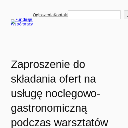
Przejdź
do
Szukaj
treści
Ogłoszenia
Kontakt
Zaproszenie do
składania ofert na
usługę noclegowo-
gastronomiczną
podczas warsztatów