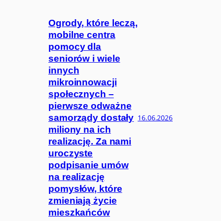
Ogrody, które leczą,
mobilne centra
pomocy dla
seniorów i wiele
innych
mikroinnowacji
społecznych –
pierwsze odważne
samorządy dostały
16.06.2026
miliony na ich
realizację. Za nami
uroczyste
podpisanie umów
na realizację
pomysłów, które
zmieniają życie
mieszkańców