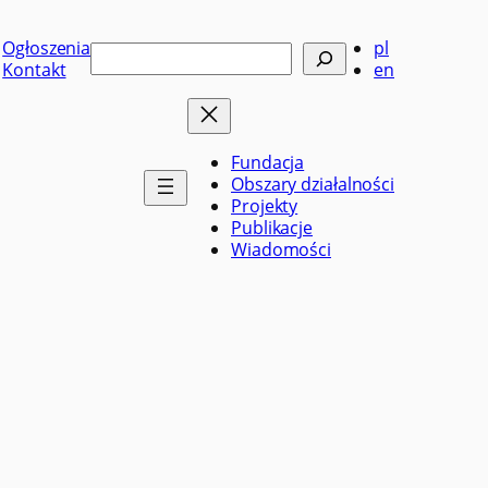
Ogłoszenia
pl
Szukaj
Kontakt
en
Fundacja
Obszary działalności
Projekty
Publikacje
Wiadomości