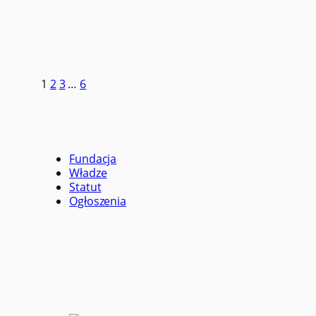
1
2
3
…
6
Fundacja
Władze
Statut
Ogłoszenia