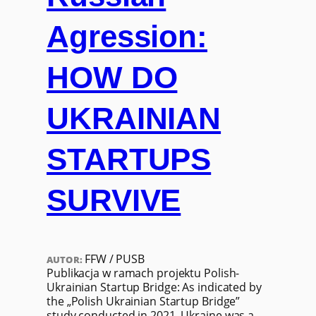
Agression:
HOW DO
UKRAINIAN
STARTUPS
SURVIVE
FFW / PUSB
AUTOR:
Publikacja w ramach projektu Polish-
Ukrainian Startup Bridge: As indicated by
the „Polish Ukrainian Startup Bridge”
study conducted in 2021, Ukraine was a