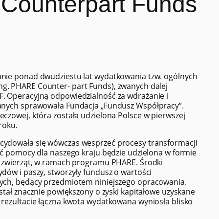
Counterpart Funds
nie ponad dwudziestu lat wydatkowania tzw. ogólnych
g. PHARE Counter- part Funds), zwanych dalej
. Operacyjną odpowiedzialność za wdrażanie i
wanych sprawowała Fundacja „Fundusz Współpracy”.
czowej, która została udzielona Polsce w pierwszej
roku.
cydowała się wówczas wesprzeć procesy transformacji
ść pomocy dla naszego kraju będzie udzielona w formie
a zwierząt, w ramach programu PHARE. Środki
dów i paszy, stworzyły fundusz o wartości
tych, będący przedmiotem niniejszego opracowania.
stał znacznie powiększony o zyski kapitałowe uzyskane
rezultacie łączna kwota wydatkowana wyniosła blisko