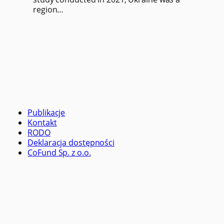
region…
Publikacje
Kontakt
RODO
Deklaracja dostępności
CoFund Sp. z o.o.