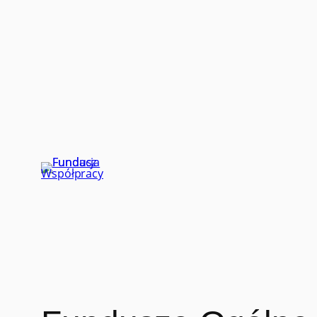
Przejdź
do
treści