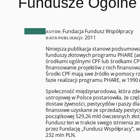
Fundusze Ogólne 
Fundacja Fundusz Współpracy
AUTOR:
2011
DATA PUBLIKACJI:
Niniejsza publikacja stanowi podsumowa
funduszy złotowych programu PHARE (an
środkami ogólnymi CPF lub środkami CPF
finansowanie projektów z nich finanso
Środki CPF mają swe źródło w pomocy rze
fazie realizacji programu PHARE, w 1990 
Społeczność międzynarodowa, która zde
ustrojowej w Polsce postanowiła, że czę
dostaw żywności, pestycydów i paszy dl
finansowe uzyskane ze sprzedaży pestycy
początkowej 529,26 mld ówczesnych zło
Fundusz ten w trakcie swego istnienia zo
przez Fundację „Fundusz Współpracy”, w 
232 mln PLN.