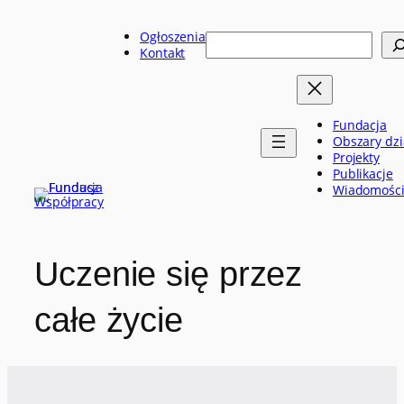
Przejdź
do
Ogłoszenia
Szukaj
treści
Kontakt
Fundacja
Obszary dzi
Projekty
Publikacje
Wiadomośc
Uczenie się przez
całe życie