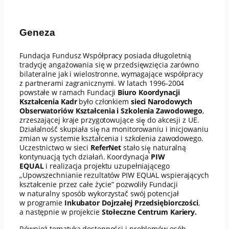
Geneza
Fundacja Fundusz Współpracy posiada długoletnią
tradycję angażowania się w przedsięwzięcia zarówno
bilateralne jak i wielostronne, wymagające współpracy
z partnerami zagranicznymi. W latach 1996-2004
powstałe w ramach Fundacji
Biuro Koordynacji
Kształcenia Kadr
było członkiem
sieci Narodowych
Obserwatoriów Kształcenia i Szkolenia Zawodowego
,
zrzeszającej kraje przygotowujące się̨ do akcesji z UE.
Działalność́ skupiała się̨ na monitorowaniu i inicjowaniu
zmian w systemie kształcenia i szkolenia zawodowego.
Uczestnictwo w sieci
ReferNet
stało się̨ naturalną
kontynuacją tych działań. Koordynacja
PIW
EQUAL
i realizacja projektu uzupełniającego
„Upowszechnianie rezultatów PIW EQUAL wspierających
kształcenie przez całe życie” pozwoliły Fundacji
w naturalny sposób wykorzystać́ swój potencjał
w programie
Inkubator Dojrzałej Przedsiębiorczości
,
a następnie w projekcie
Stołeczne Centrum Kariery.
Również tematyka dostępności i problemów osób