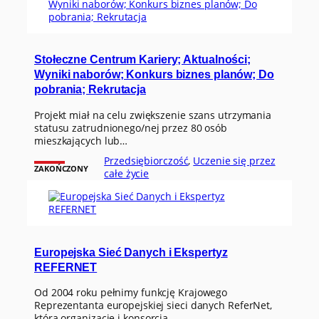
Stołeczne Centrum Kariery; Aktualności;
Wyniki naborów; Konkurs biznes planów; Do
pobrania; Rekrutacja
Projekt miał na celu zwiększenie szans utrzymania
statusu zatrudnionego/nej przez 80 osób
mieszkających lub…
Przedsiębiorczość
, 
Uczenie się przez
ZAKOŃCZONY
całe życie
Europejska Sieć Danych i Ekspertyz
REFERNET
Od 2004 roku pełnimy funkcję Krajowego
Reprezentanta europejskiej sieci danych ReferNet,
która organizacje i konsorcja…