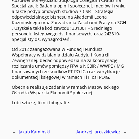
Absolwentka Wydziału Socjologii Collegium Civitas na
Specjalizacji: Badania opinii społecznej, mediów i rynku,
a także podyplomowych studiów z CSR – Strategia
odpowiedzialnego biznesu na Akademii Leona
Koźmińskiego oraz Zarządzania Zasobami Pracy na SGH
. Uzyskała także kod zawodu: 331301 – Średniego
personelu księgowego ds. finansowych, oraz 242310-
Specjalisty ds. wynagrodzeń.
Od 2012 zaangażowana w Fundacji Fundusz
Współpracy w działania działu Audytu i Kontroli
Zewnętrznej, będąc odpowiedzialną za koordynację
rozliczania umów pomiędzy FFW a NCBiR / WWPE / MG
finansowanych ze środków PT PO IG oraz weryfikację
dokumentacji księgowej w ramach I i II osi POIG.
Obecnie realizuje zadania w ramach Mazowieckiego
Ośrodka Wsparcia Ekonomii Społecznej.
Lubi sztukę, film i fotografie.
←
Jakub Kamiński
Andrzej Jaroszkiewicz
→