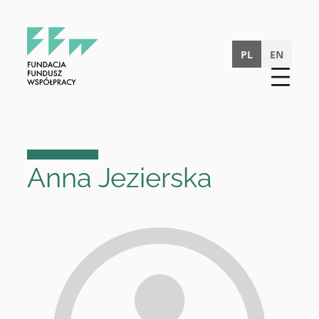
Przejdź
do
treści
PL
EN
Anna Jezierska