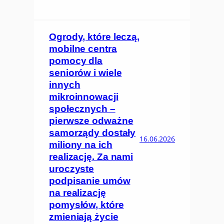
Ogrody, które leczą,
mobilne centra
pomocy dla
seniorów i wiele
innych
mikroinnowacji
społecznych –
pierwsze odważne
samorządy dostały
16.06.2026
miliony na ich
realizację. Za nami
uroczyste
podpisanie umów
na realizację
pomysłów, które
zmieniają życie