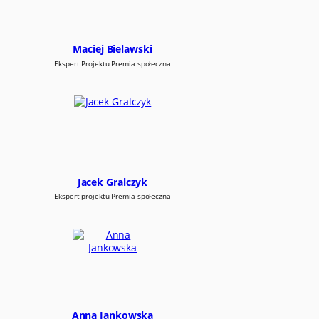
i
s
p
Maciej Bielawski
o
t
Ekspert Projektu Premia społeczna
k
a
ń
i
n
f
o
r
m
Jacek Gralczyk
a
Ekspert projektu Premia społeczna
c
y
j
n
y
c
h
w
z
Anna Jankowska
a