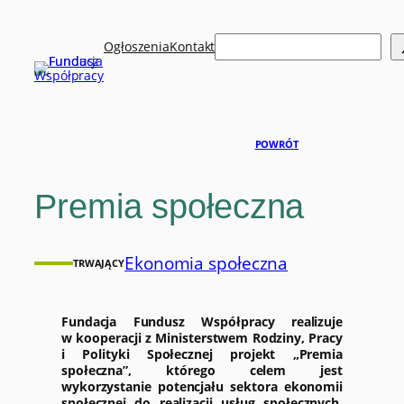
Przejdź
do
Szukaj
treści
Ogłoszenia
Kontakt
POWRÓT
Premia społeczna
Ekonomia społeczna
TRWAJĄCY
Fundacja Fundusz Współpracy realizuje
w kooperacji z Ministerstwem Rodziny, Pracy
i Polityki Społecznej projekt „Premia
społeczna”, którego celem jest
wykorzystanie potencjału sektora ekonomii
społecznej do realizacji usług społecznych,