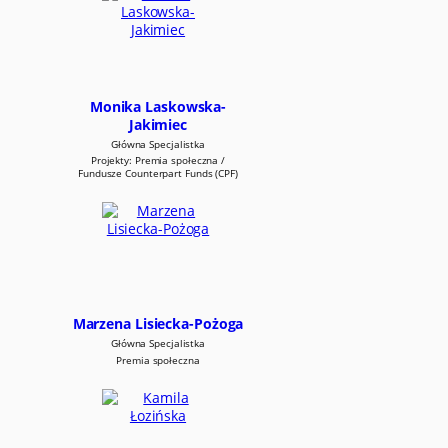
c
z
n
y
c
h
Monika Laskowska-
p
Jakimiec
r
z
Główna Specjalistka
Projekty: Premia społeczna /
e
Fundusze Counterpart Funds (CPF)
z
J
S
T
p
o
d
m
Marzena Lisiecka-Pożoga
i
o
Główna Specjalistka
t
Premia społeczna
o
m
e
k