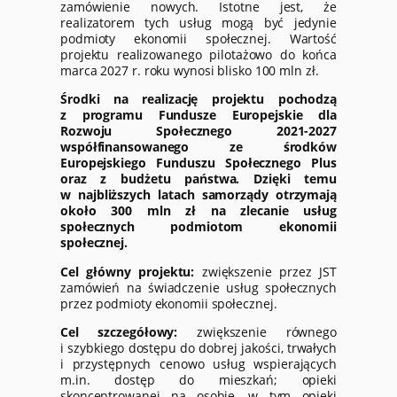
zamówienie nowych. Istotne jest, że
realizatorem tych usług mogą być jedynie
podmioty ekonomii społecznej. Wartość
projektu realizowanego pilotażowo do końca
marca 2027 r. roku wynosi blisko 100 mln zł.
Środki na realizację projektu pochodzą
z programu Fundusze Europejskie dla
Rozwoju Społecznego 2021-2027
współfinansowanego ze środków
Europejskiego Funduszu Społecznego Plus
oraz z budżetu państwa. Dzięki temu
w najbliższych latach samorządy otrzymają
około 300 mln zł na zlecanie usług
społecznych podmiotom ekonomii
społecznej.
Cel główny projektu:
zwiększenie przez JST
zamówień na świadczenie usług społecznych
przez podmioty ekonomii społecznej.
Cel szczegółowy:
zwiększenie równego
i szybkiego dostępu do dobrej jakości, trwałych
i przystępnych cenowo usług wspierających
m.in. dostęp do mieszkań; opieki
skoncentrowanej na osobie, w tym opieki