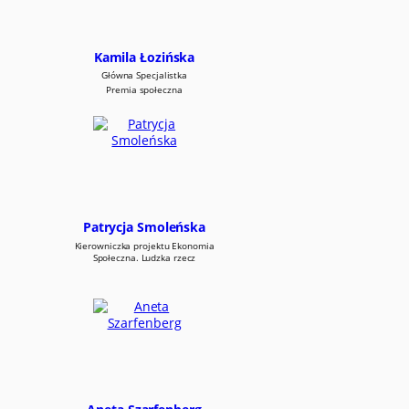
o
n
o
m
Kamila Łozińska
i
Główna Specjalistka
i
Premia społeczna
s
p
o
ł
e
c
z
n
Patrycja Smoleńska
e
Kierowniczka projektu Ekonomia
j
Społeczna. Ludzka rzecz