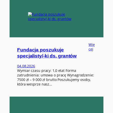
o
o
r
d
y
n
a
t
o
Wię
r
:
cej
a
Fundacja poszukuje
F
/
specjalisty/-ki ds. grantów
u
k
n
i
04.08.2026
d
d
Wymiar czasu pracy: 1,0 etat Forma
a
s
zatrudnienia: umowa o pracę Wynagrodzenie:
c
.
7500 zł – 9 000 zł brutto Poszukujemy osoby,
j
o
która wesprze nasz…
a
r
p
g
o
a
s
n
z
i
u
z
k
a