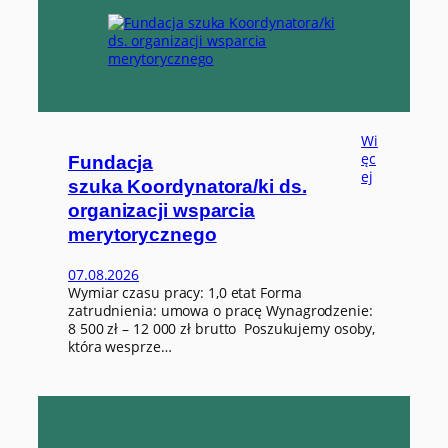
Wi
ęc
Fundacja
:
ej
szuka Koordynatora/ki ds.
F
organizacji wsparcia
u
n
merytorycznego
d
a
07.08.2026
c
Wymiar czasu pracy: 1,0 etat Forma
j
zatrudnienia: umowa o pracę Wynagrodzenie:
a
8 500 zł – 12 000 zł brutto Poszukujemy osoby,
s
która wesprze…
z
u
k
a
K