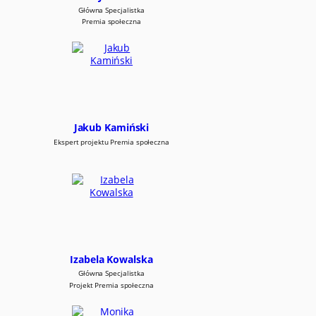
Główna Specjalistka
k
Premia społeczna
r
e
s
i
e
z
l
e
c
Jakub Kamiński
a
Ekspert projektu Premia społeczna
n
i
a
u
s
ł
u
g
s
Izabela Kowalska
p
Główna Specjalistka
o
Projekt Premia społeczna
ł
e