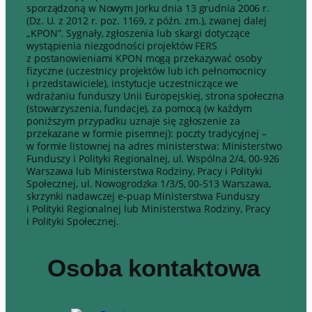
sporządzoną w Nowym Jorku dnia 13 grudnia 2006 r.
(Dz. U. z 2012 r. poz. 1169, z późn. zm.), zwanej dalej
„KPON”. Sygnały, zgłoszenia lub skargi dotyczące
wystąpienia niezgodności projektów FERS
z postanowieniami KPON mogą przekazywać osoby
fizyczne (uczestnicy projektów lub ich pełnomocnicy
i przedstawiciele), instytucje uczestniczące we
wdrażaniu funduszy Unii Europejskiej, strona społeczna
(stowarzyszenia, fundacje), za pomocą (w każdym
poniższym przypadku uznaje się zgłoszenie za
przekazane w formie pisemnej): poczty tradycyjnej –
w formie listownej na adres ministerstwa: Ministerstwo
Funduszy i Polityki Regionalnej, ul. Wspólna 2/4, 00-926
Warszawa lub Ministerstwa Rodziny, Pracy i Polityki
Społecznej, ul. Nowogrodzka 1/3/5, 00-513 Warszawa,
skrzynki nadawczej e-puap Ministerstwa Funduszy
i Polityki Regionalnej lub Ministerstwa Rodziny, Pracy
i Polityki Społecznej.
Osoba kontaktowa