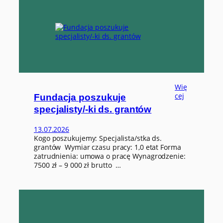
o
k
t
u
ó
j
w
e
k
o
o
r
d
y
Wię
n
:
cej
Fundacja poszukuje
a
F
t
specjalisty/-ki ds. grantów
u
o
n
r
13.07.2026
d
a
Kogo poszukujemy: Specjalista/stka ds.
a
/
grantów Wymiar czasu pracy: 1,0 etat Forma
c
-
zatrudnienia: umowa o pracę Wynagrodzenie:
j
k
7500 zł – 9 000 zł brutto …
a
i
p
d
o
s
s
.
z
w
u
s
k