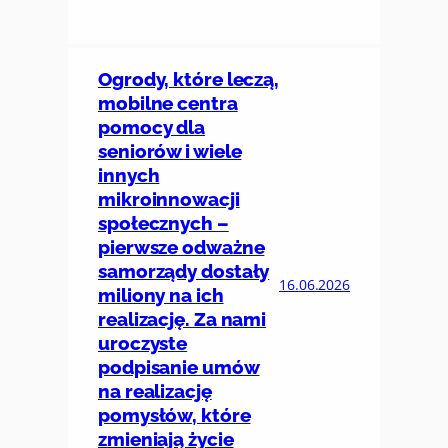
Ogrody, które leczą,
mobilne centra
pomocy dla
seniorów i wiele
innych
mikroinnowacji
społecznych –
pierwsze odważne
samorządy dostały
16.06.2026
miliony na ich
realizację. Za nami
uroczyste
podpisanie umów
na realizację
pomysłów, które
zmieniają życie