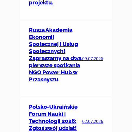
projektu.
Rusza Akademia
Ekonomii
Społecznej i Usług
Społecznych!
Zapraszamy na dwa
09.07.2026
pierwsze spotkania
NGO Power Hub w
Przasnyszu
Polsko-Ukraińskie
Forum Nauki i
Technologii 2026:
02.07.2026
Zgłoś swój udział!