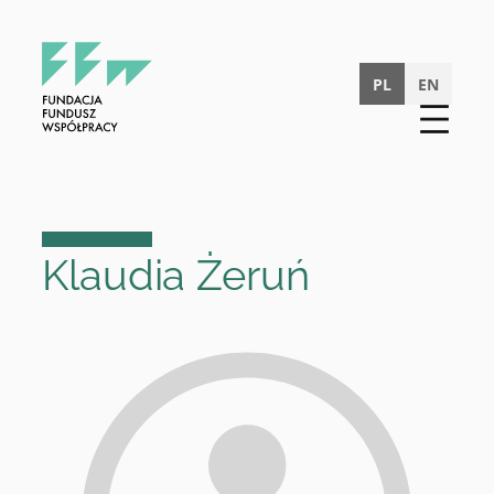
Przejdź
do
treści
PL
EN
Klaudia Żeruń