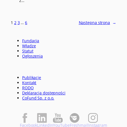
z…
1
2
3
…
6
Następna strona
→
Fundacja
Władze
Statut
Ogłoszenia
Publikacje
Kontakt
RODO
Deklaracja dostępności
CoFund Sp. z o.o.
Facebook
LinkedIn
YouTube
Freshmail
Instagram