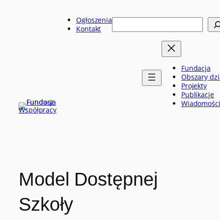
Przejdź
do
Ogłoszenia
Szukaj
treści
Kontakt
Fundacja
Obszary dzi
Projekty
Publikacje
Wiadomośc
Model Dostępnej
Szkoły