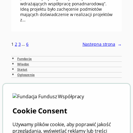
wdrażających współpracę ponadnarodową”.
Ideą projektu było zachęcenie podmiotów
mających doświadczenie w realizacji projektów
z…
1
2
3
…
6
Następna strona
→
Fundacja
Władze
Statut
Ogłoszenia
Publikacje
Kontakt
RODO
Deklaracja dostępności
CoFund Sp. z o.o.