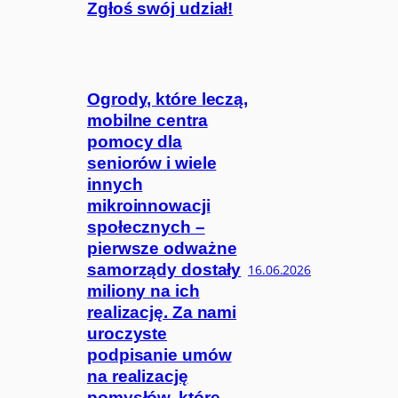
Zgłoś swój udział!
Ogrody, które leczą,
mobilne centra
pomocy dla
seniorów i wiele
innych
mikroinnowacji
społecznych –
pierwsze odważne
samorządy dostały
16.06.2026
miliony na ich
realizację. Za nami
uroczyste
podpisanie umów
na realizację
pomysłów, które