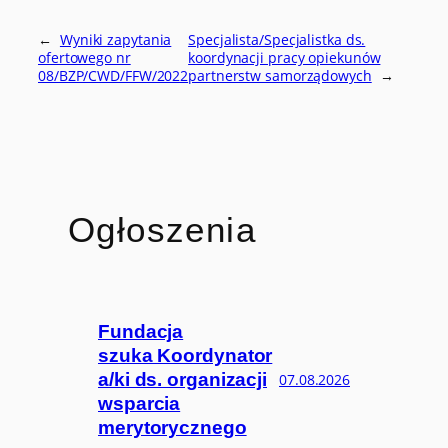
←
Wyniki zapytania
Specjalista/Specjalistka ds.
ofertowego nr
koordynacji pracy opiekunów
08/BZP/CWD/FFW/2022
partnerstw samorządowych
→
Ogłoszenia
Fundacja
szuka Koordynator
a/ki ds. organizacji
07.08.2026
wsparcia
merytorycznego