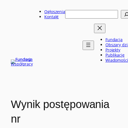
Przejdź
do
Ogłoszenia
Szukaj
treści
Kontakt
Fundacja
Obszary dzi
Projekty
Publikacje
Wiadomośc
Wynik postępowania
nr