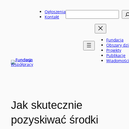
Przejdź
do
Ogłoszenia
Szukaj
treści
Kontakt
Fundacja
Obszary dzi
Projekty
Publikacje
Wiadomośc
Jak skutecznie
pozyskiwać środki