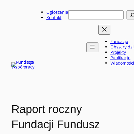
Przejdź
do
Ogłoszenia
Szukaj
treści
Kontakt
Fundacja
Obszary dzi
Projekty
Publikacje
Wiadomośc
Raport roczny
Fundacji Fundusz