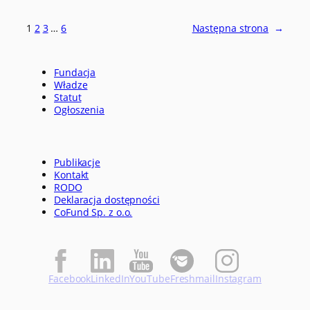
1
2
3
…
6
Następna strona
→
Fundacja
Władze
Statut
Ogłoszenia
Publikacje
Kontakt
RODO
Deklaracja dostępności
CoFund Sp. z o.o.
Facebook
LinkedIn
YouTube
Freshmail
Instagram