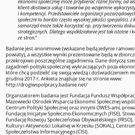
ekonomii społecznej może przybierać różne formy, od wsp
klient-dostawca usług i towarów po wzajemne wykorzys
i kompetencji. Przedstawiciele organizacji pozarządowych
społeczni to bardzo często wysokiej jakości specjaliści, z
samorząd może także korzystać np. przy tworzeniu do
strategicznych. Dlatego współdziałanie jest tak istotne i 
ze stron
.”
Badanie jest anonimowe (wskazane będą jedynie ramowo
powiaty), a wszystkie wyniki prezentowane będą w zbiorcz
przekrojowo poszczególne zagadnienia. Dane dotyczą sz
zagadnień polityki społecznej wykraczających poza ekono
które chcą podzielić się swoją wiedzą i doświadczeniem m
grudnia 2017 r. Ankieta znajduje się na stronie www:
http://drogiwspolpracy.badanie.net/
Organizatorem badania jest Fundacja Fundusz Współpra
Mazowiecki Ośrodek Wsparcia Ekonomii Społecznej wspól
Centrum Polityki Społecznej oraz innymi OWES-ami, prow
Fundację Inicjatyw Społeczno-Ekonomicznych (FISE), Stow
Fundację Rozwoju Społeczeństwa Obywatelskiego (FRSO),
Kultury i Aktywności Lokalnej w Krzesku (SOKiAL), Centru
Społeczeństwa Informacyjnego (CISI).