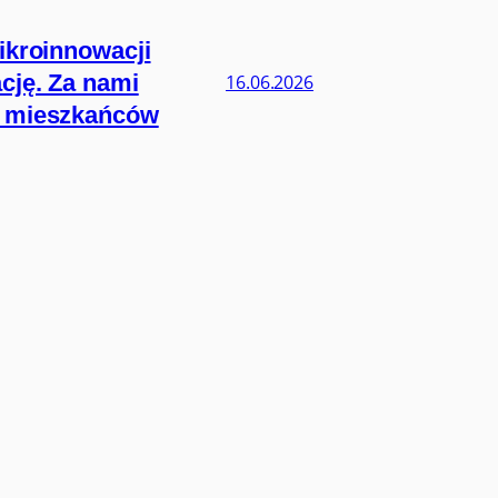
ikroinnowacji
cję. Za nami
16.06.2026
ie mieszkańców