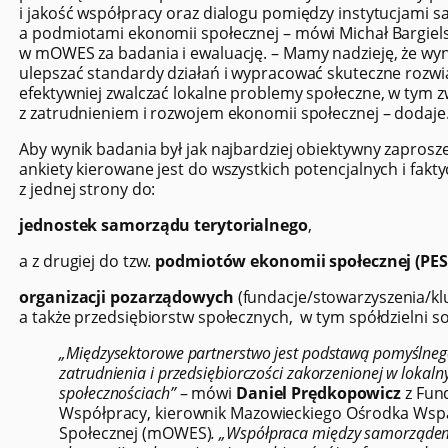
i jakość współpracy oraz dialogu pomiędzy instytucjami
a podmiotami ekonomii społecznej – mówi Michał Bargiels
w mOWES za badania i ewaluację. – Mamy nadzieję, że w
ulepszać standardy działań i wypracować skuteczne rozwi
efektywniej zwalczać lokalne problemy społeczne, w tym z
z zatrudnieniem i rozwojem ekonomii społecznej – dodaje
Aby wynik badania był jak najbardziej obiektywny zaprosz
ankiety kierowane jest do wszystkich potencjalnych i fakt
z jednej strony do:
jednostek samorządu terytorialnego
,
a z drugiej do tzw.
podmiotów ekonomii społecznej (PES
organizacji pozarządowych
(fundacje/stowarzyszenia/kl
a także przedsiębiorstw społecznych, w tym spółdzielni so
„Międzysektorowe partnerstwo jest podstawą pomyślneg
zatrudnienia i przedsiębiorczości zakorzenionej w lokaln
społecznościach”
– mówi
Daniel Prędkopowicz
z Fun
Współpracy, kierownik Mazowieckiego Ośrodka Wsp
Społecznej (mOWES)
. „Współpraca między samorząde