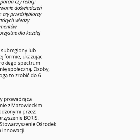
arcia czy relacji
tywanie doświadczeń
 czy przedsiębiorcy
 których wiedzy
kumentów
korzystne dla każdej
 subregiony lub
ej formie, ukazując
erokiego spectrum
mię społeczną. Osoby,
ogą to zrobić do 6
cy prowadząca
nie z Mazowieckim
adzonymi przez:
arzyszenie BORIS,
 Stowarzyszenie Ośrodek
m Innowacji