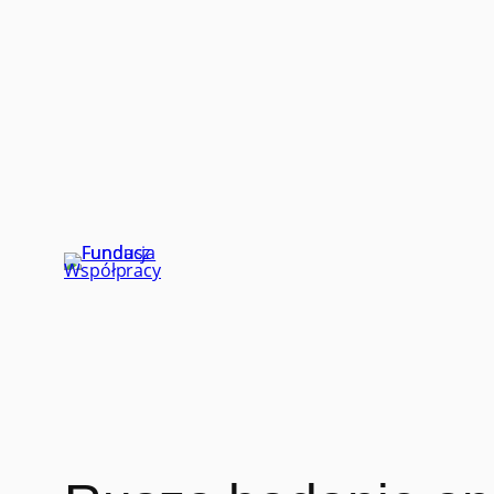
Przejdź
do
treści