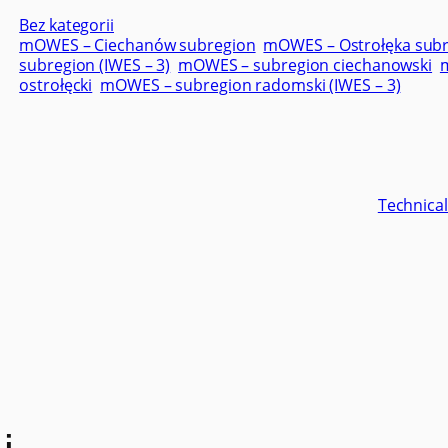
Bez kategorii
mOWES – Ciechanów subregion
mOWES – Ostrołęka sub
subregion (IWES – 3)
mOWES – subregion ciechanowski
ostrołęcki
mOWES – subregion radomski (IWES – 3)
Technical