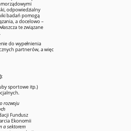
 samorządowymi
ki, odpowiedzialny
yniki badań pomogą
ązania, a docelowo –
właszcza te związane
.
enie do wypełnienia
ycznych partnerów, a więc
)
:
uby sportowe itp.)
cjalnych.
o rozwoju
ych
dacji Fundusz
arcia Ekonomii
m a sektorem