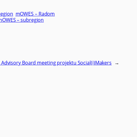
region
mOWES – Radom
mOWES – subregion
 Advisory Board meeting projektu Social(i)Makers
→