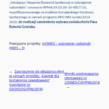
„Inkubacja i Wsparcie Ekonomii Społecznej w subregionie
radomskim” umowa nr RPMA.09.03.00-14-6857/16,
współfinansowanego ze środków Europejskiego Funduszu
Społecznego w ramach programu RPO WM na lata 2014-
2020,
do realizacji zamówienia wybrana została oferta Pana
Roberta Grzelaka.
Powiązane projekty:
mOWES – subregion radomski
(IWES – 3)
←
Zaproszenie do składania ofert
Wyniki postępowania
w ramach projektu „Kapitał dla
ofertowego nr
kształcenia zawodowego”
2/DWES/CIE/FFW/2018
(zapytanie nr
→
03/DIS/OS/FFW/2018)