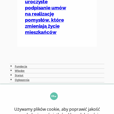
uroczyste
podpisanie umów
na realizację
pomysłów, które
zmieniają życie
mieszkańców
Fundacja
Władze
Statut
Ogłoszenia
Publikacje
Kontakt
RODO
Deklaracja dostępności
CoFund Sp. z o.o.