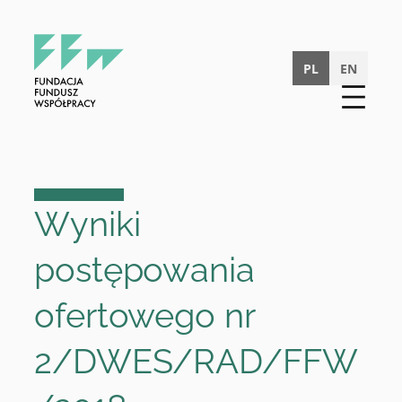
Przejdź
do
treści
PL
EN
Wyniki
postępowania
ofertowego nr
2/DWES/RAD/FFW