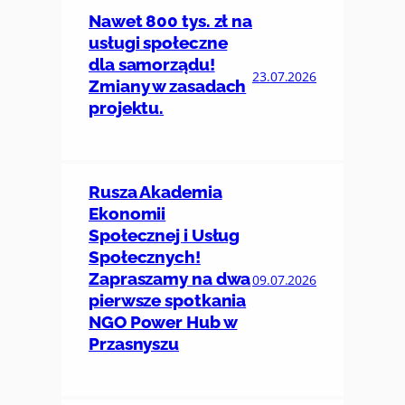
Nawet 800 tys. zł na
usługi społeczne
dla samorządu!
23.07.2026
Zmiany w zasadach
projektu.
Rusza Akademia
Ekonomii
Społecznej i Usług
Społecznych!
Zapraszamy na dwa
09.07.2026
pierwsze spotkania
NGO Power Hub w
Przasnyszu