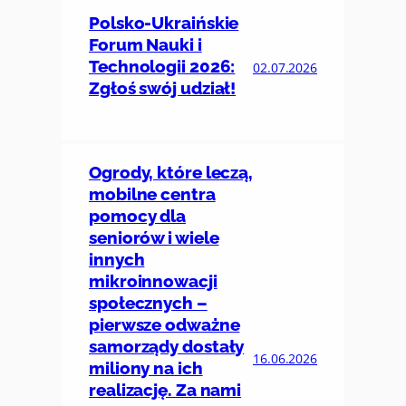
Polsko-Ukraińskie
Forum Nauki i
Technologii 2026:
02.07.2026
Zgłoś swój udział!
Ogrody, które leczą,
mobilne centra
pomocy dla
seniorów i wiele
innych
mikroinnowacji
społecznych –
pierwsze odważne
samorządy dostały
16.06.2026
miliony na ich
realizację. Za nami