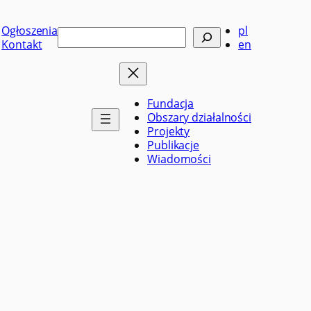
Ogłoszenia
pl
Szukaj
Kontakt
en
Fundacja
Obszary działalności
Projekty
Publikacje
Wiadomości