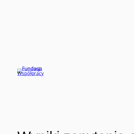
Przejdź
do
treści