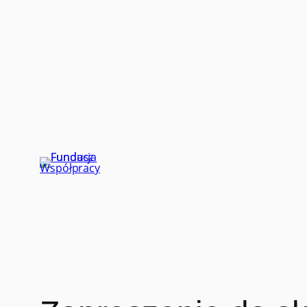
Przejdź
do
treści