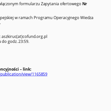
załączonym formularzu Zapytania ofertowego
Nr
opejskiej w ramach Programu Operacyjnego Wiedza
.
: aszkiruc(at)cofund.org.pl
 do godz. 23:59.
cyjności – link:
/publication/view/1165859