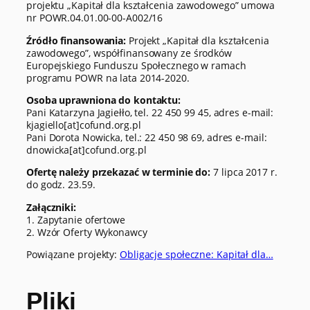
projektu „Kapitał dla kształcenia zawodowego” umowa
nr POWR.04.01.00-00-A002/16
Źródło finansowania:
Projekt „Kapitał dla kształcenia
zawodowego”, współfinansowany ze środków
Europejskiego Funduszu Społecznego w ramach
programu POWR na lata 2014-2020.
Osoba uprawniona do kontaktu:
Pani Katarzyna Jagiełło, tel. 22 450 99 45, adres e-mail:
kjagiello[at]cofund.org.pl
Pani Dorota Nowicka, tel.: 22 450 98 69, adres e-mail:
dnowicka[at]cofund.org.pl
Ofertę należy przekazać w terminie do:
7 lipca 2017 r.
do godz. 23.59.
Załączniki:
1. Zapytanie ofertowe
2. Wzór Oferty Wykonawcy
Powiązane projekty:
Obligacje społeczne: Kapitał dla…
Pliki