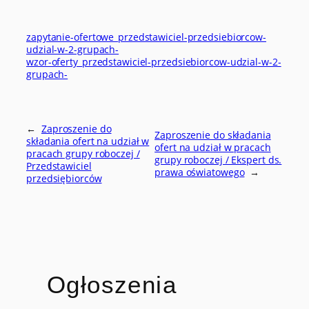
zapytanie-ofertowe_przedstawiciel-przedsiebiorcow-
udzial-w-2-grupach-
wzor-oferty_przedstawiciel-przedsiebiorcow-udzial-w-2-
grupach-
←
Zaproszenie do
Zaproszenie do składania
składania ofert na udział w
ofert na udział w pracach
pracach grupy roboczej /
grupy roboczej / Ekspert ds.
Przedstawiciel
prawa oświatowego
→
przedsiębiorców
Ogłoszenia