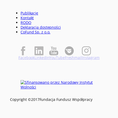
Publikacje
Kontakt
RODO
Deklaracja dostępności
CoFund Sp. z o.o.
Facebook
LinkedIn
YouTube
Freshmail
Instagram
Copyright ©
2017
Fundacja Fundusz Współpracy