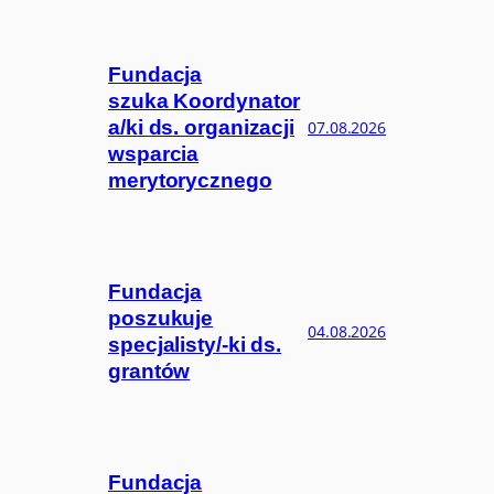
Fundacja
szuka Koordynator
a/ki ds. organizacji
07.08.2026
wsparcia
merytorycznego
Fundacja
poszukuje
04.08.2026
specjalisty/-ki ds.
grantów
Fundacja