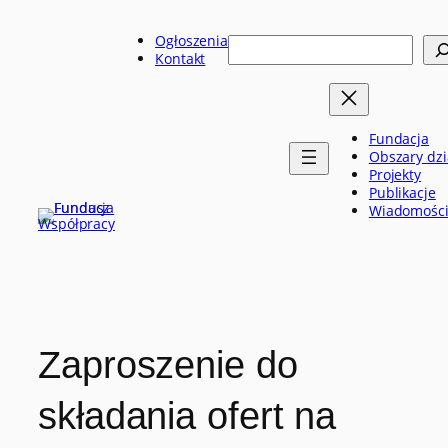
Przejdź
do
Ogłoszenia
Szukaj
treści
Kontakt
Fundacja
Obszary dzi
Projekty
Publikacje
Wiadomośc
Zaproszenie do
składania ofert na