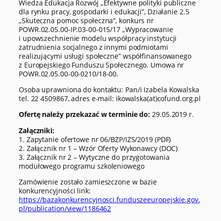
Wiedza Edukacja Rozwój „Efektywne polityki publiczne
dla rynku pracy, gospodarki i edukacji”, Działanie 2.5
„Skuteczna pomoc społeczna”, konkurs nr
POWR.02.05.00-IP.03-00-015/17 „Wypracowanie
i upowszechnienie modelu współpracy instytucji
zatrudnienia socjalnego z innymi podmiotami
realizującymi usługi społeczne” współfinansowanego
z Europejskiego Funduszu Społecznego. Umowa nr
POWR.02.05.00-00-0210/18-00.
Osoba uprawniona do kontaktu: Pan/i Izabela Kowalska
tel. 22 4509867, adres e-mail: ikowalska(at)cofund.org.pl
Ofertę należy przekazać w terminie do:
29.05.2019 r.
Załączniki:
1. Zapytanie ofertowe nr 06/BZP/IZS/2019 (PDF)
2. Załącznik nr 1 – Wzór Oferty Wykonawcy (DOC)
3. Załącznik nr 2 – Wytyczne do przygotowania
modułowego programu szkoleniowego
Zamówienie zostało zamieszczone w bazie
konkurencyjności link:
https://bazakonkurencyjnosci.funduszeeuropejskie.gov.
pl/publication/view/1186462