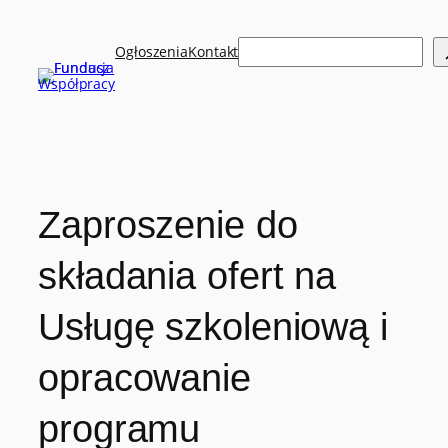
Przejdź
do
Szukaj
treści
Ogłoszenia
Kontakt
Zaproszenie do
składania ofert na
Usługę szkoleniową i
opracowanie
programu