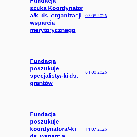
Fundacja
szuka Koordynator
a/ki ds. organizacji
07.08.2026
wsparcia
merytorycznego
Fundacja
poszukuje
04.08.2026
specjalisty/-ki ds.
grantów
Fundacja
poszukuje
koordynatora/-ki
14.07.2026
ds. wsparcia