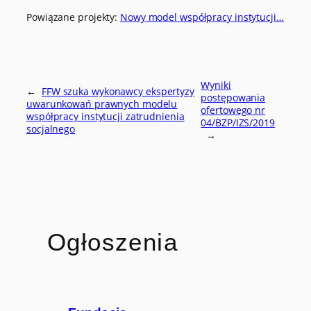
Powiązane projekty:
Nowy model współpracy instytucji…
Wyniki
←
FFW szuka wykonawcy ekspertyzy
postępowania
uwarunkowań prawnych modelu
ofertowego nr
współpracy instytucji zatrudnienia
04/BZP/IZS/2019
socjalnego
→
Ogłoszenia