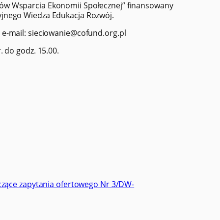
ów Wsparcia Ekonomii Społecznej” finansowany
jnego Wiedza Edukacja Rozwój.
s e-mail: sieciowanie@cofund.org.pl
. do godz. 15.00.
ące zapytania ofertowego Nr 3/DW-