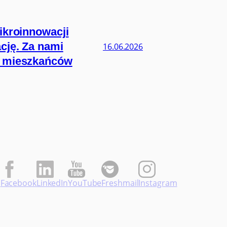
ikroinnowacji
cję. Za nami
16.06.2026
ie mieszkańców
Facebook
LinkedIn
YouTube
Freshmail
Instagram