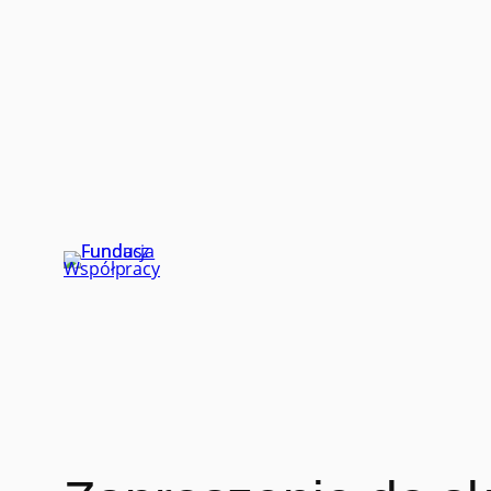
Przejdź
do
treści