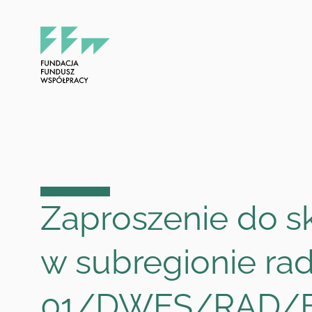
Przejdź
do
treści
Zaproszenie do sk
w subregionie ra
01/DWES/RAD/F