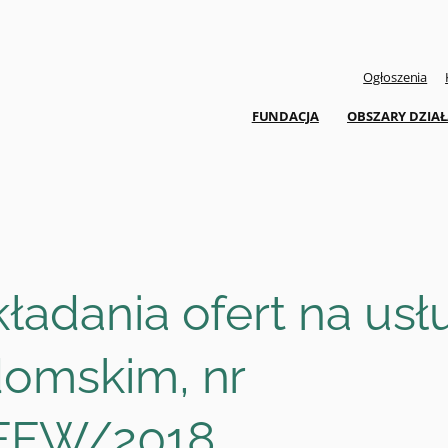
Ogłoszenia
FUNDACJA
OBSZARY DZIAŁ
ładania ofert na us
domskim, nr
FW/2018.