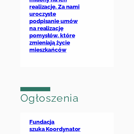
realizację. Za nami
uroczyste
podpisanie umów
na realizację
pomysłów, które
zmieniają życie
mieszkańców
Ogłoszenia
Fundacja
szuka Koordynator