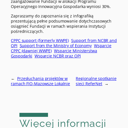
zaangażowanie Fundacji w alokacji Programu
Operacyjnego Innowacyjna Gospodarka wyniosi 30%.
Zapraszamy do zapoznania się z infografiką
prezentującą pełne podsumowanie dotychczasowych
osiągnieć Fundacji w ramach wspierania Instytucji
pośredniczących.
CPPC support (formerly WWPE)
Support from NCBR and
OPI
Support from the Ministry of Economy
Wsparcie
CPPC (dawniej WWPE)
Wsparcie Ministerstwa
Gospodarki
Wsparcie NCBR oraz OPI
←
Przesłuchania projektów w
Regionalne spotkanie
ramach FIO-Mazowsze Lokalnie
sieci ReferNet
→
Więcej informacji