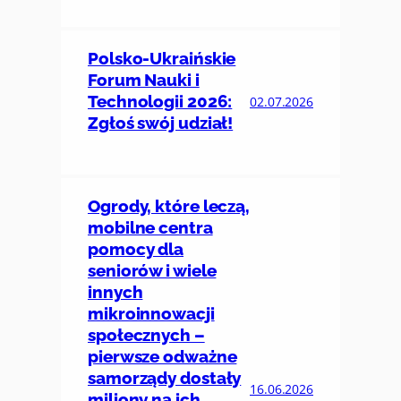
Polsko-Ukraińskie
Forum Nauki i
Technologii 2026:
02.07.2026
Zgłoś swój udział!
Ogrody, które leczą,
mobilne centra
pomocy dla
seniorów i wiele
innych
mikroinnowacji
społecznych –
pierwsze odważne
samorządy dostały
16.06.2026
miliony na ich