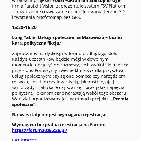
w ramach projektu
Polish-Ukrainian Startup Bridge
firma Farsight Vision zaprezentuje system FSV Platform
– nowoczesne rozwiązanie do modelowania terenu 3D
i tworzenia ortofotomap bez GPS.
15:20–16:20
Long Table: Usługi społeczne na Mazowszu – biznes,
kara, polityczna fikcja?
Zapraszamy na dyskusja w formule „długiego stołu”.
Każdy z uczestników będzie mógł w dowolnym
momencie dołączyć do rozmowy, jeśli zwolni się miejsce
przy stole. Poruszymy kwestie kluczowe dla przyszłości
usług społecznych: czy są one pomocą czy narzędziem
rozwoju, kosztem czy inwestycją, jak postrzegają je
samorządy – jako karę czy szansę – oraz jakie napięcia
polityczne i ekonomiczne narastają wokół tego obszaru.
Warsztat organizowany jest w ramach projektu
,,Premia
społeczna”.
Na warsztaty nie jest wymagana rejestracja.
Wymagana bezpłatna rejestracja na Forum:
https://forum2025.c2e.pl/
Bez kategorii