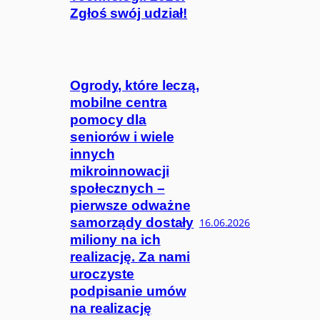
Zgłoś swój udział!
Ogrody, które leczą,
mobilne centra
pomocy dla
seniorów i wiele
innych
mikroinnowacji
społecznych –
pierwsze odważne
samorządy dostały
16.06.2026
miliony na ich
realizację. Za nami
uroczyste
podpisanie umów
na realizację