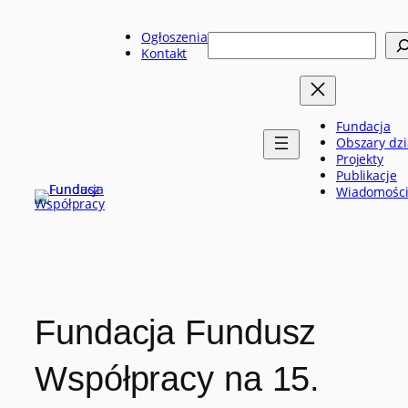
Przejdź
do
Ogłoszenia
Szukaj
treści
Kontakt
Fundacja
Obszary dzi
Projekty
Publikacje
Wiadomośc
Fundacja Fundusz
Współpracy na 15.