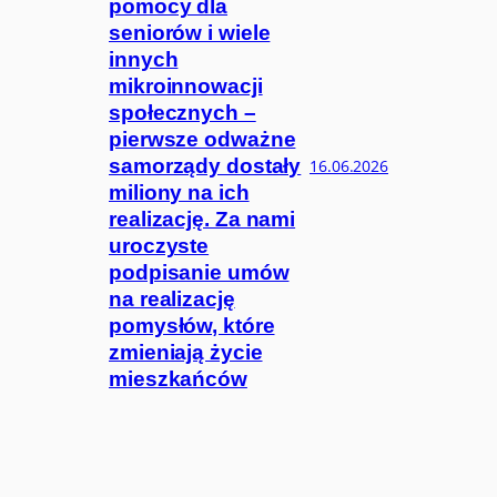
pomocy dla
seniorów i wiele
innych
mikroinnowacji
społecznych –
pierwsze odważne
samorządy dostały
16.06.2026
miliony na ich
realizację. Za nami
uroczyste
podpisanie umów
na realizację
pomysłów, które
zmieniają życie
mieszkańców